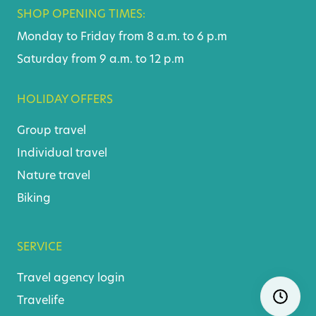
SHOP OPENING TIMES:
Monday to Friday from 8 a.m. to 6 p.m
Saturday from 9 a.m. to 12 p.m
HOLIDAY OFFERS
Group travel
Individual travel
Nature travel
Biking
SERVICE
Travel agency login
Skip
Ope
Travelife
navigatio