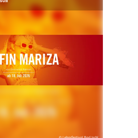
schl
© Leharfestival Bad Ischl