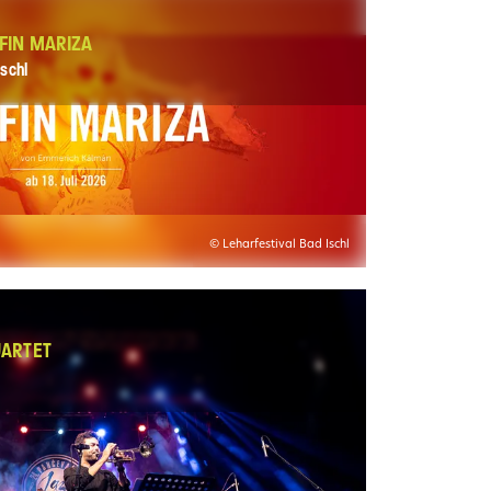
FIN MARIZA
schl
© Leharfestival Bad Ischl
UARTET