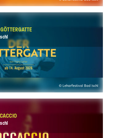
R GÖTTERGATTE
schl
© Leharfestival Bad Ischl
CCACCIO
schl