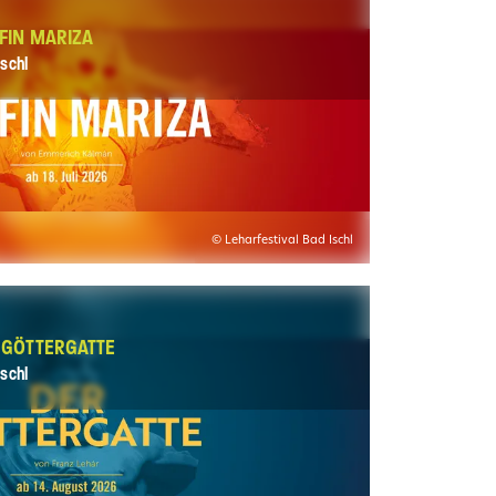
FIN MARIZA
schl
© Leharfestival Bad Ischl
R GÖTTERGATTE
schl