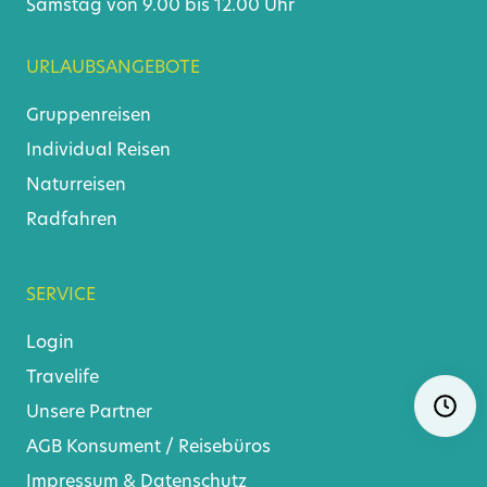
Samstag von 9.00 bis 12.00 Uhr
URLAUBSANGEBOTE
Gruppenreisen
Individual Reisen
Naturreisen
Radfahren
SERVICE
Login
Travelife
Navigat
Ö
Unsere Partner
überspr
AGB
Konsument
/
Reisebüros
Impressum & Datenschutz