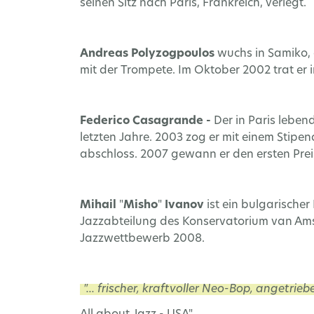
seinen Sitz nach Paris, Frankreich, verlegt.
Andreas
Polyzogpoulos
wuchs in Samiko, 
mit der Trompete. Im Oktober 2002 trat er 
Federico
Casagrande -
Der in Paris leben
letzten Jahre. 2003 zog er mit einem Stip
abschloss. 2007 gewann er den ersten Prei
Mihail
"
Misho
"
Ivanov
ist ein bulgarischer
Jazzabteilung des Konservatorium van Ams
Jazzwettbewerb 2008.
"... frischer, kraftvoller Neo-Bop, angetrie