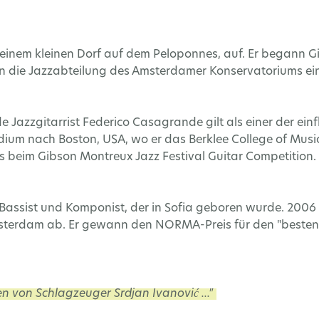
einem kleinen Dorf auf dem Peloponnes, auf. Er begann Git
in die Jazzabteilung des Amsterdamer Konservatoriums ein
de Jazzgitarrist Federico Casagrande gilt als einer der ein
endium nach Boston, USA, wo er das Berklee College of M
s beim Gibson Montreux Jazz Festival Guitar Competition.
 Bassist und Komponist, der in Sofia geboren wurde. 2006 
terdam ab. Er gewann den NORMA-Preis für den "besten 
ben von Schlagzeuger Srdjan Ivanović ..."