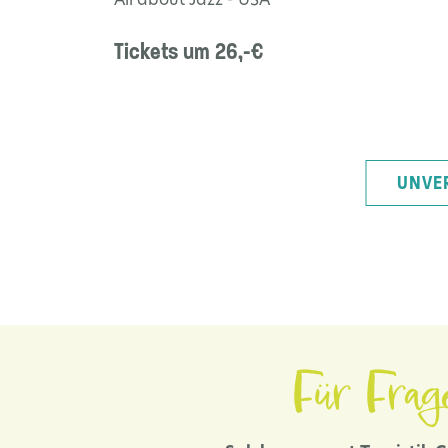
All about Jazz - USA"
Tickets um 26,-€
UNVE
Für Frag