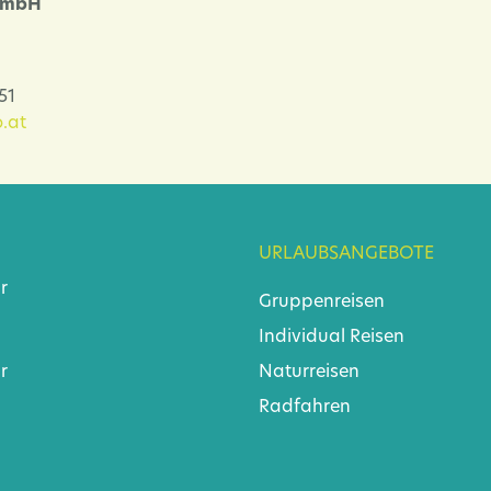
 GmbH
-51
.at
URLAUBSANGEBOTE
r
Gruppenreisen
Individual Reisen
r
Naturreisen
Radfahren