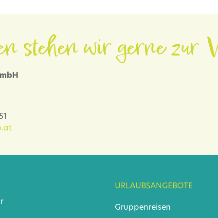
en stehen wir gerne zur V
 GmbH
-51
.at
URLAUBSANGEBOTE
r
Gruppenreisen