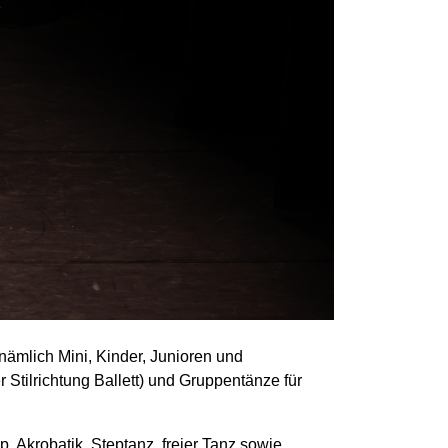
nämlich Mini, Kinder, Junioren und
r Stilrichtung Ballett) und Gruppentänze für
, Akrobatik, Steptanz, freier Tanz sowie