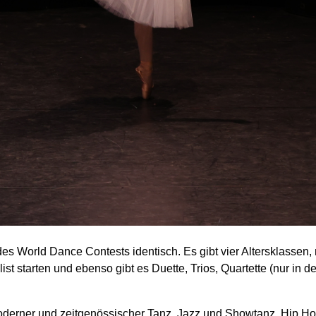
 World Dance Contests identisch. Es gibt vier Altersklassen, 
t starten und ebenso gibt es Duette, Trios, Quartette (nur in de
 moderner und zeitgenössischer Tanz, Jazz und Showtanz, Hip Hop