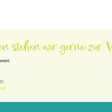
en stehen wir gerne zur V
 GmbH
-51
.at