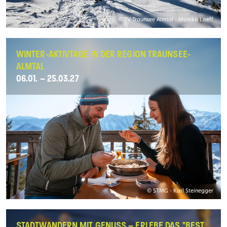
© TV Traunsee Almtal - Monika Loeff
WINTER-AKTIVTAGE IN DER REGION TRAUNSEE-
ALMTAL
06.01. – 25.03.27
© STMG - Karl Steinegger
STADTWANDERN MIT GENUSS – ERLEBE DAS "BEST