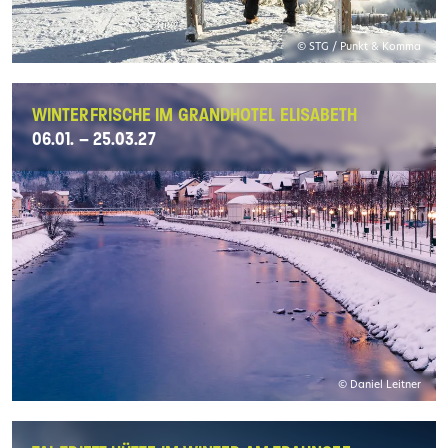
© STG / Punkt & Komma
WINTERFRISCHE IM GRANDHOTEL ELISABETH
06.01. – 25.03.27
© Daniel Leitner