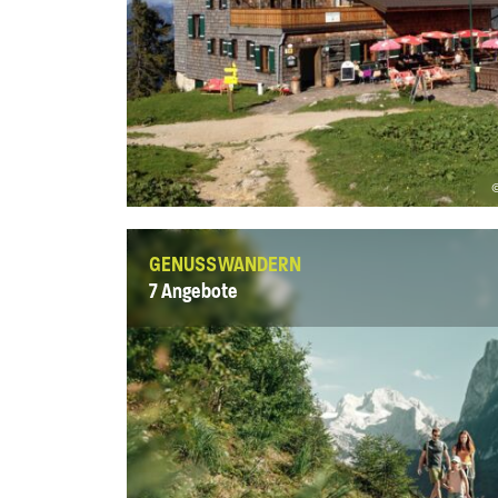
©
GENUSSWANDERN
7 Angebote