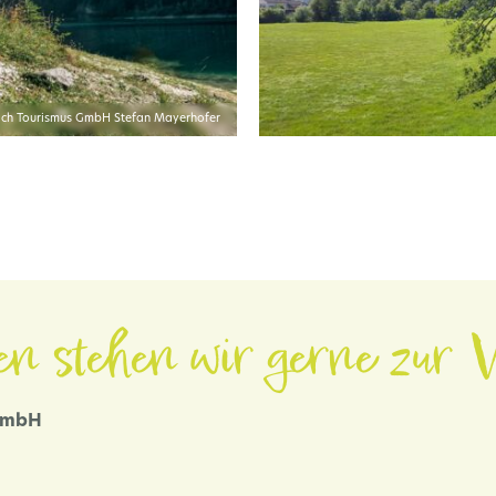
ich Tourismus GmbH Stefan Mayerhofer
en stehen wir gerne zur V
 GmbH