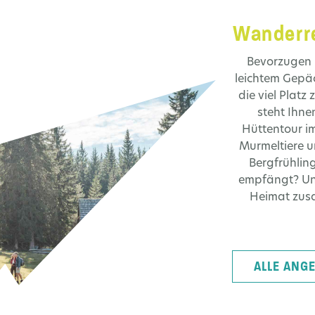
Wanderr
Bevorzugen 
leichtem Gepäc
die viel Plat
steht Ihne
Hüttentour i
Murmeltiere u
Bergfrühlin
empfängt? U
Heimat zus
ALLE ANGE