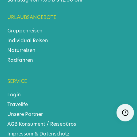
Samstag von 9.00 bis 12.00 Uhr
URLAUBSANGEBOTE
Gruppenreisen
Individual Reisen
Naturreisen
Radfahren
SERVICE
Login
Travelife
Navigat
Ö
überspr
Unsere Partner
AGB
Konsument
/
Reisebüros
Impressum & Datenschutz