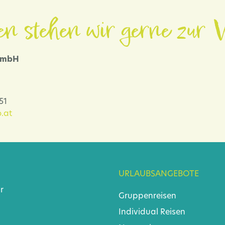
en stehen wir gerne zur V
 GmbH
-51
.at
URLAUBSANGEBOTE
r
Gruppenreisen
Individual Reisen