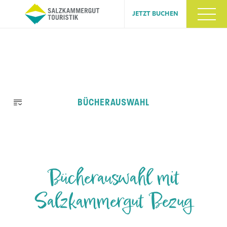
JETZT BUCHEN
Navigation
BÜCHERAUSWAHL
überspringen
Bücherauswahl mit
Salzkammergut Bezug