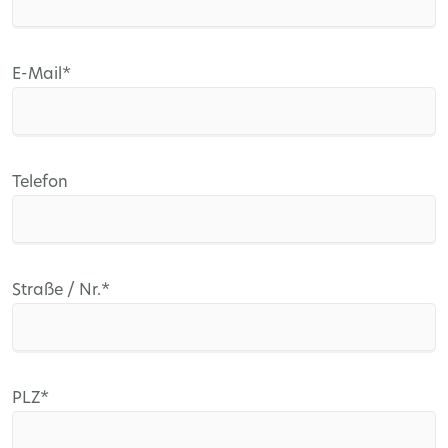
Pflichtfeld
E-Mail
*
Telefon
Pflichtfeld
Straße / Nr.
*
Pflichtfeld
PLZ
*