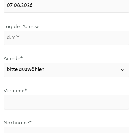
Tag der Abreise
Pflichtfeld
Anrede
*
Pflichtfeld
Vorname
*
Pflichtfeld
Nachname
*