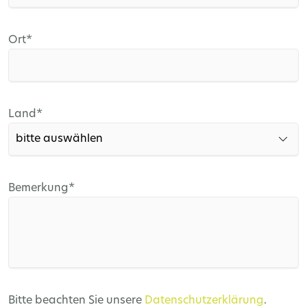
Pflichtfeld
Ort
*
Pflichtfeld
Land
*
Pflichtfeld
Bemerkung
*
Bitte beachten Sie unsere
Datenschutzerklärung
.