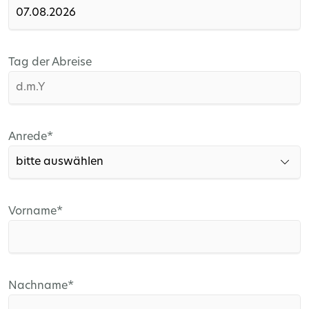
Tag der Abreise
Pflichtfeld
Anrede
*
Pflichtfeld
Vorname
*
Pflichtfeld
Nachname
*