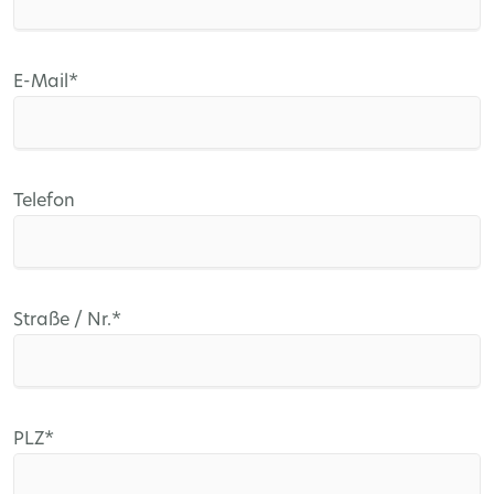
Pflichtfeld
E-Mail
*
Telefon
Pflichtfeld
Straße / Nr.
*
Pflichtfeld
PLZ
*