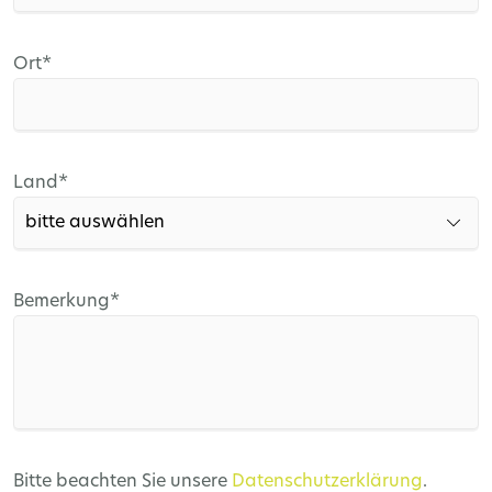
Pflichtfeld
Ort
*
Pflichtfeld
Land
*
Pflichtfeld
Bemerkung
*
Bitte beachten Sie unsere
Datenschutzerklärung
.