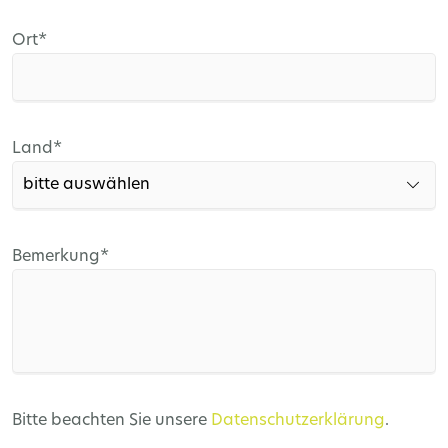
Pflichtfeld
Ort
*
Pflichtfeld
Land
*
Pflichtfeld
Bemerkung
*
Bitte beachten Sie unsere
Datenschutzerklärung
.