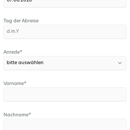
Tag der Abreise
Pflichtfeld
Anrede
*
Pflichtfeld
Vorname
*
Pflichtfeld
Nachname
*