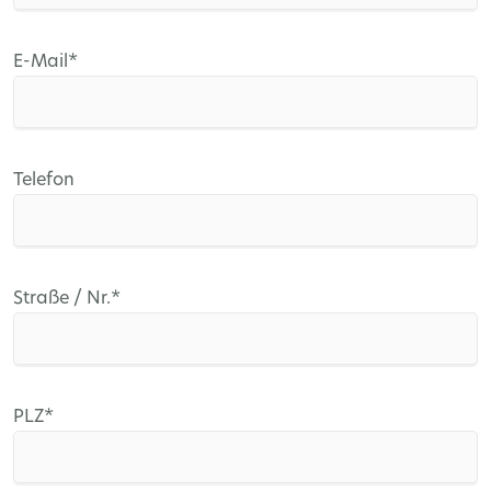
Pflichtfeld
E-Mail
*
Telefon
Pflichtfeld
Straße / Nr.
*
Pflichtfeld
PLZ
*