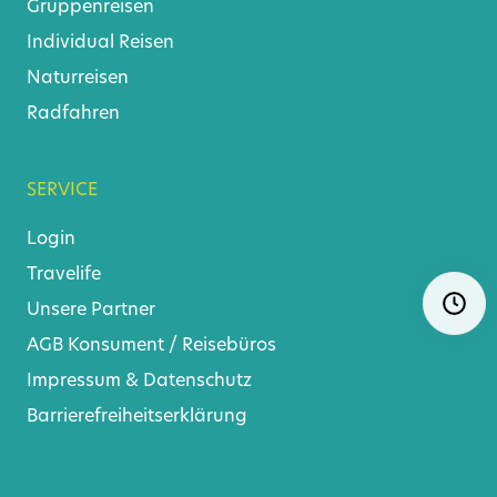
Gruppenreisen
Individual Reisen
Naturreisen
Radfahren
SERVICE
Login
Travelife
Navigat
Ö
überspr
Unsere Partner
AGB
Konsument
/
Reisebüros
Impressum & Datenschutz
Barrierefreiheitserklärung