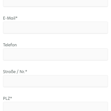
Pflichtfeld
E-Mail
*
Telefon
Pflichtfeld
Straße / Nr.
*
Pflichtfeld
PLZ
*