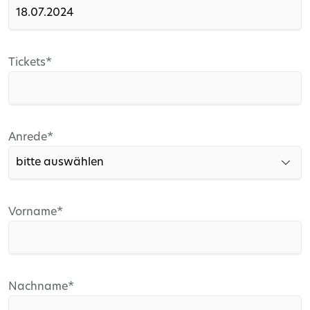
Pflichtfeld
Tickets
*
Pflichtfeld
Anrede
*
Pflichtfeld
Vorname
*
Pflichtfeld
Nachname
*