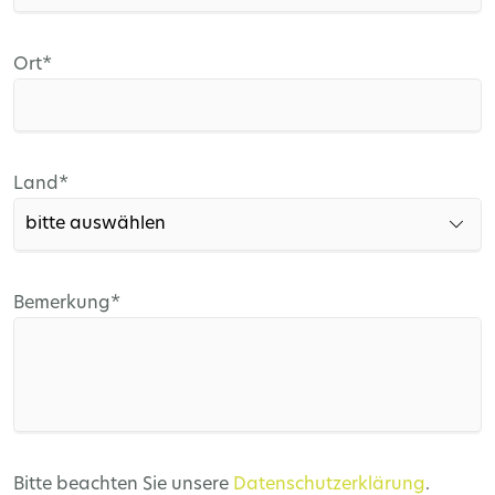
Pflichtfeld
Ort
*
Pflichtfeld
Land
*
Pflichtfeld
Bemerkung
*
Bitte beachten Sie unsere
Datenschutzerklärung
.