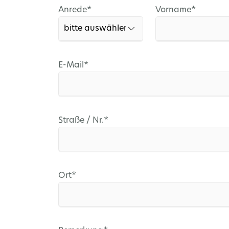
Pflichtfeld
Pflichtfeld
Anrede
*
Vorname
*
Pflichtfeld
E-Mail
*
Pflichtfeld
Straße / Nr.
*
Pflichtfeld
Ort
*