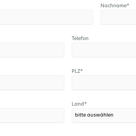
Pflichtfeld
Nachname
*
Telefon
Pflichtfeld
PLZ
*
Pflichtfeld
Land
*