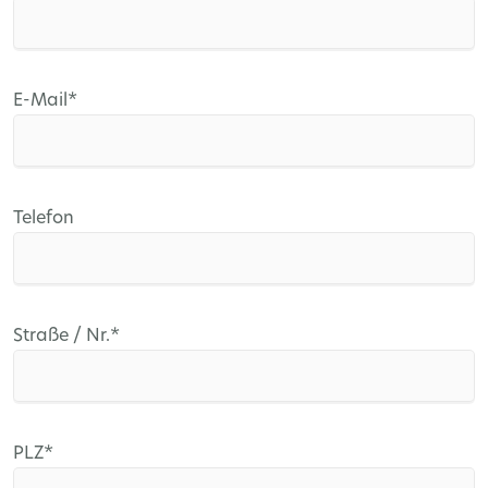
Pflichtfeld
E-Mail
*
Telefon
Pflichtfeld
Straße / Nr.
*
Pflichtfeld
PLZ
*