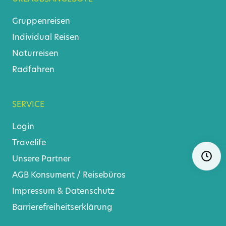
Gruppenreisen
Individual Reisen
Naturreisen
Radfahren
SERVICE
Login
Travelife
Navigat
Ö
überspr
Unsere Partner
AGB
Konsument
/
Reisebüros
Impressum & Datenschutz
Barrierefreiheitserklärung