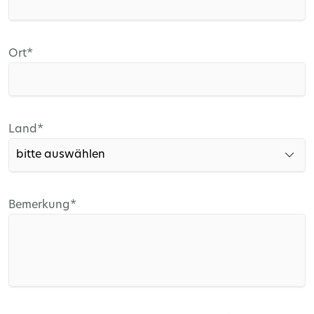
Pflichtfeld
Ort
*
Pflichtfeld
Land
*
Pflichtfeld
Bemerkung
*