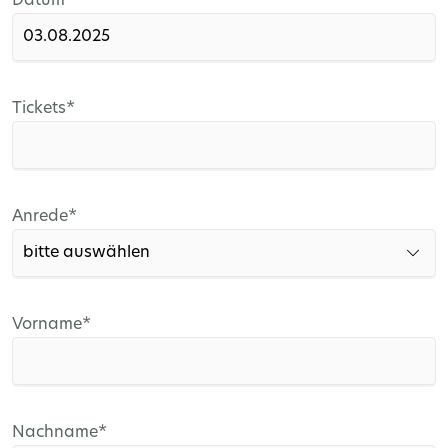
Pflichtfeld
Datum
*
Pflichtfeld
Tickets
*
Pflichtfeld
Anrede
*
Pflichtfeld
Vorname
*
Pflichtfeld
Nachname
*