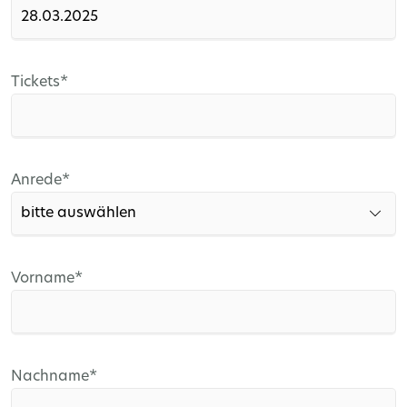
Pflichtfeld
Tickets
*
Pflichtfeld
Anrede
*
Pflichtfeld
Vorname
*
Pflichtfeld
Nachname
*