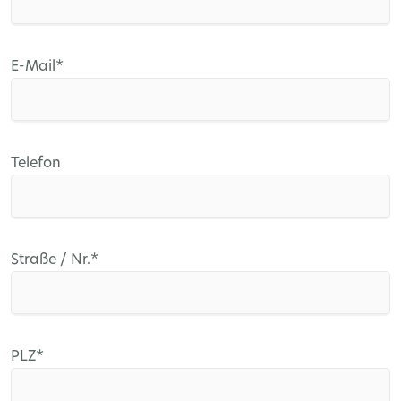
Pflichtfeld
E-Mail
*
Telefon
Pflichtfeld
Straße / Nr.
*
Pflichtfeld
PLZ
*