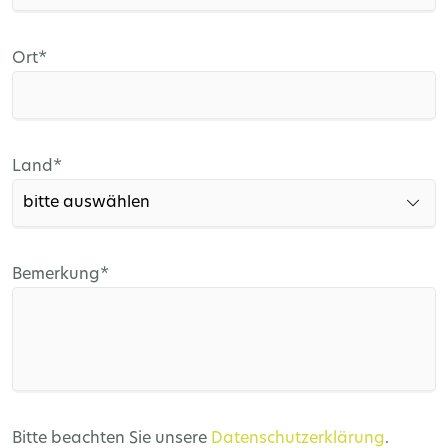
Pflichtfeld
Ort
*
Pflichtfeld
Land
*
Pflichtfeld
Bemerkung
*
Bitte beachten Sie unsere
Datenschutzerklärung
.