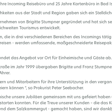
hre Incoming Reisebüro und 25 Jahre Kartenbüro in Bad Is
keiten aus der Stadt und Region gaben sich ein Stelldich
rnehmen von Brigitte Stumpner gegründet und hat sich s
ichweiten Tourismus entwickelt.
n, die in drei verschiedenen Bereichen des Incomings tätig
rreisen - werden umfassende, maßgeschneiderte Reisepak
ndet das Angebot vor Ort für Einheimische und Gäste ab.
straße im Jahr 1999 übergaben Brigitte und Franz Stumpn
Ahrer.
ern und Mitarbeitern für ihre Unterstützung in den verg
eiern können “, so Prokurist Peter Seebacher.
eimische unsere Jubiläen gemeinsam mit uns gefeiert haben 
 starten konnten. Für die Treue unserer Kunden – die das
chl und dem Salzkammergut - gemacht haben, sind wir dank