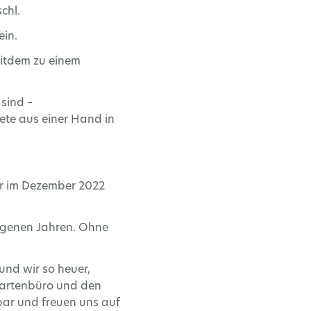
chl.
ein.
eitdem zu einem
 sind –
ete aus einer Hand in
er im Dezember 2022
angenen Jahren. Ohne
und wir so heuer,
 Kartenbüro und den
bar und freuen uns auf