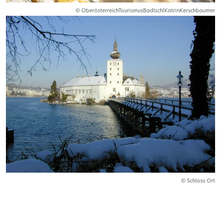
© OberösterreichTourismusBadIschlKatrinKerschbaumer
© Schloss Ort