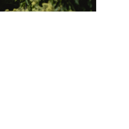
© Edwin Husic