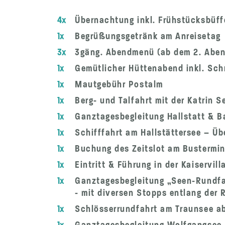
4x
Übernachtung inkl. Frühstücksbüff
1x
Begrüßungsgetränk am Anreisetag
3x
3gäng. Abendmenü (ab dem 2. Aben
1x
Gemütlicher Hüttenabend inkl. Sch
1x
Mautgebühr Postalm
1x
Berg- und Talfahrt mit der Katrin S
1x
Ganztagesbegleitung Hallstatt & Ba
1x
Schifffahrt am Hallstättersee – Üb
1x
Buchung des Zeitslot am Bustermina
1x
Eintritt & Führung in der Kaiservil
1x
Ganztagesbegleitung „Seen-Rundfah
- mit diversen Stopps entlang der 
1x
Schlösserrundfahrt am Traunsee a
1x
Ganztagesbegleitung Wolfgangsee –