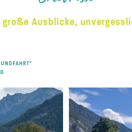
 große Ausblicke, unvergessl
RUNDFAHRT"
ND