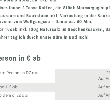
iser-Jause: 1 Tasse Kaffee, ein Stück Marmorguglhup
uraum und Backstube inkl. Verkostung in der Bäcke
ouvenir vom Wolfgangsee – Dauer ca. 30 Min.
r Tucek inkl. 100g Natursalz im Geschenksackerl, Da
ahrer täglich durch unser Büro in Bad Ischl
rson in € ab
pro Person im DZ ab
*
Auf A
ag 1-5 ab:
Auf A
b dem 6. EZ ab:
Auf A