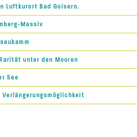
n Luftkurort Bad Goisern.
lmberg-Massiv
osaukamm
arität unter den Mooren
er See
r Verlängerungsmöglichkeit