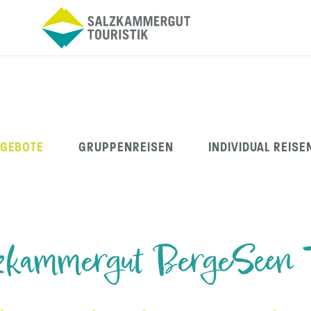
NGEBOTE
GRUPPENREISEN
INDIVIDUAL REISE
zkammergut BergeSeen T