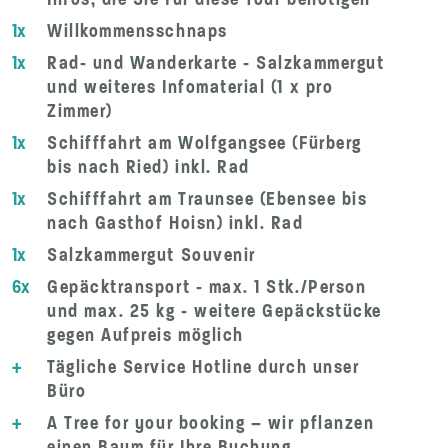
1x
Willkommensschnaps
1x
Rad- und Wanderkarte - Salzkammergut
und weiteres Infomaterial (1 x pro
Zimmer)
1x
Schifffahrt am Wolfgangsee (Fürberg
bis nach Ried) inkl. Rad
1x
Schifffahrt am Traunsee (Ebensee bis
nach Gasthof Hoisn) inkl. Rad
1x
Salzkammergut Souvenir
6x
Gepäcktransport - max. 1 Stk./Person
und max. 25 kg - weitere Gepäckstücke
gegen Aufpreis möglich
+
Tägliche Service Hotline durch unser
Büro
+
A Tree for your booking – wir pflanzen
einen Baum für Ihre Buchung