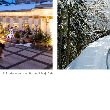
© Tourismusverband BadIschl_MirjaGeh