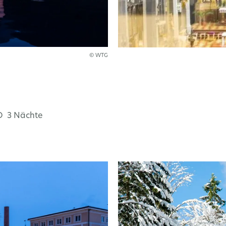
© WTG
O 3 Nächte