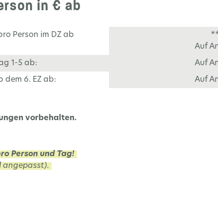
rson in € ab
pro Person im DZ ab
*
Auf A
ag 1-5 ab:
Auf A
b dem 6. EZ ab:
Auf A
rungen vorbehalten.
 pro Person und Tag!
 angepasst).