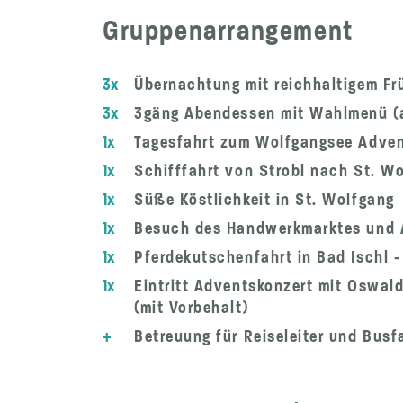
Gruppenarrangement
3x
Übernachtung mit reichhaltigem Fr
3x
3gäng Abendessen mit Wahlmenü (a
1x
Tagesfahrt zum Wolfgangsee Advent
1x
Schifffahrt von Strobl nach St. W
1x
Süße Köstlichkeit in St. Wolfgang
1x
Besuch des Handwerkmarktes und A
1x
Pferdekutschenfahrt in Bad Ischl -
1x
Eintritt Adventskonzert mit Oswald
(mit Vorbehalt)
+
Betreuung für Reiseleiter und Busf