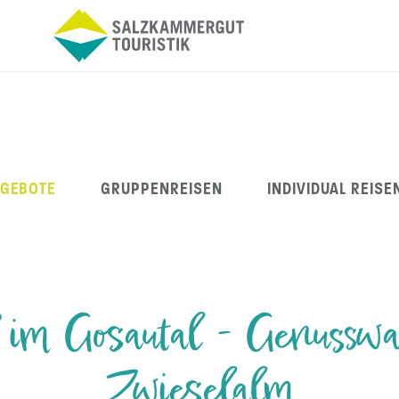
NGEBOTE
GRUPPENREISEN
INDIVIDUAL REISE
 im Gosautal - Genussw
Zwieselalm