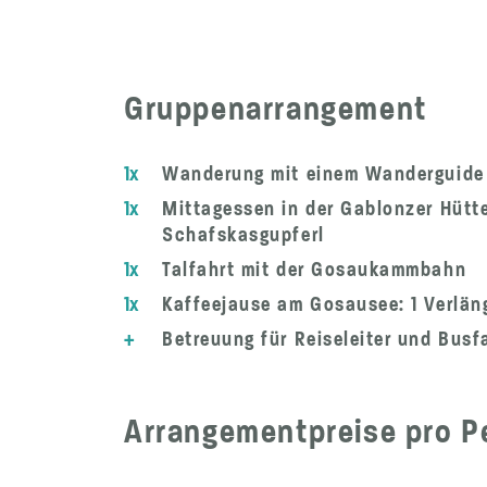
Gruppenarrangement
1x
Wanderung mit einem Wanderguide -
1x
Mittagessen in der Gablonzer Hütt
Schafskasgupferl
1x
Talfahrt mit der Gosaukammbahn
1x
Kaffeejause am Gosausee: 1 Verläng
+
Betreuung für Reiseleiter und Busf
Arrangementpreise pro Pe