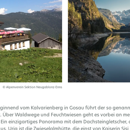
© Alpenverein Sektion Neugablonz-Enns
ginnend vom Kalvarienberg in Gosau führt der so genann
. Über Waldwege und Feuchtwiesen geht es vorbei an meh
Ein einzigartiges Panorama mit dem Dachsteingletscher
s. Urig ist die Zwieselalmhütte, die einst von Kaiserin S