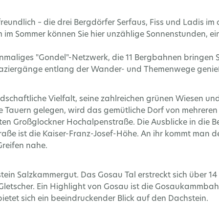
eundlich – die drei Bergdörfer Serfaus, Fiss und Ladis im o
llem im Sommer können Sie hier unzählige Sonnenstunden,
 einmaliges "Gondel"-Netzwerk, die 11 Bergbahnen bringen
aziergänge entlang der Wander- und Themenwege genie
landschaftliche Vielfalt, seine zahlreichen grünen Wiesen
Tauern gelegen, wird das gemütliche Dorf von mehreren 3
n Großglockner Hochalpenstraße. Die Ausblicke in die B
traße ist die Kaiser-Franz-Josef-Höhe. An ihr kommt man 
Greifen nahe.
stein Salzkammergut. Das Gosau Tal erstreckt sich über 1
letscher. Ein Highlight von Gosau ist die Gosaukammbahn.
etet sich ein beeindruckender Blick auf den Dachstein.