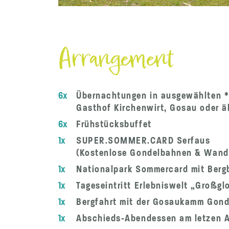
Arrangement
6x
Übernachtungen in ausgewählten ***
Gasthof Kirchenwirt, Gosau oder ä
6x
Frühstücksbuffet
1x
SUPER.SOMMER.CARD Serfaus
(Kostenlose Gondelbahnen & Wande
1x
Nationalpark Sommercard mit Berg
1x
Tageseintritt Erlebniswelt „Großg
1x
Bergfahrt mit der Gosaukamm Gond
1x
Abschieds-Abendessen am letzen 