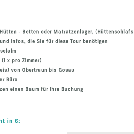
Hütten - Betten oder Matratzenlager, (Hüttenschlafs
nd Infos, die Sie für diese Tour benötigen
eselalm
 (1 x pro Zimmer)
reis) von Obertraun bis Gosau
er Büro
nzen einen Baum für Ihre Buchung
t in €: