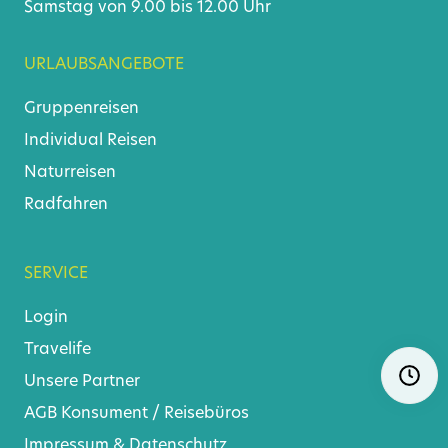
Samstag von 9.00 bis 12.00 Uhr
URLAUBSANGEBOTE
Gruppenreisen
Individual Reisen
Naturreisen
Radfahren
SERVICE
Login
Travelife
Navigat
Ö
Unsere Partner
überspr
AGB
Konsument
/
Reisebüros
Impressum & Datenschutz