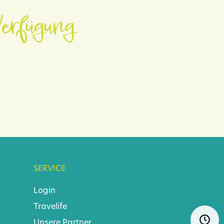
erfügung.
SERVICE
Login
Travelife
Navigat
Ö
Unsere Partner
überspr