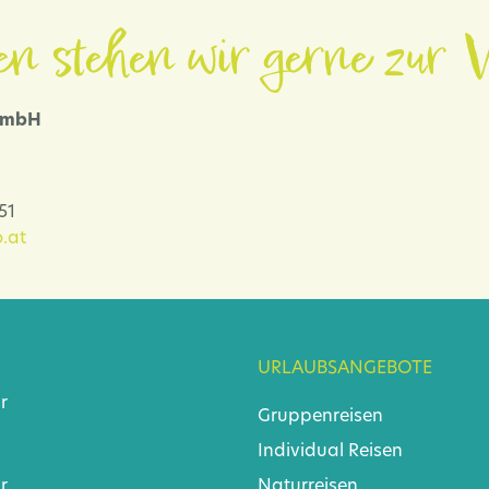
en stehen wir gerne zur V
 GmbH
-51
.at
URLAUBSANGEBOTE
r
Gruppenreisen
Individual Reisen
r
Naturreisen